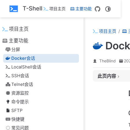
跳至主要內容
T-Shell
项目主页
主要功能
项目主页
项目主页
主要功能
Doc
分屏
Docker会话
TheBlind
20
LocalShell会话
SSH会话
此页内容
Telnet会话
Docker连接
资源监控
0.启动Remote AP
方法一：编辑 Doc
命令提示
1.管理
SFTP
2.容器详情
快捷键
3.容器Shell
常见问题